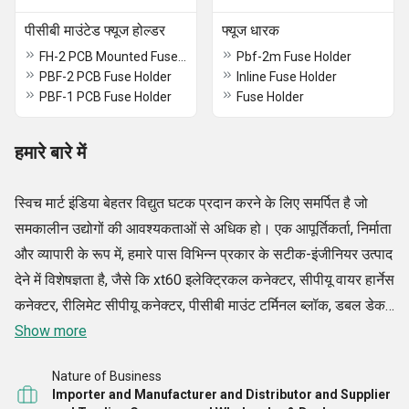
पीसीबी माउंटेड फ्यूज होल्डर
फ्यूज धारक
FH-2 PCB Mounted Fuse Holder
Pbf-2m Fuse Holder
PBF-2 PCB Fuse Holder
Inline Fuse Holder
PBF-1 PCB Fuse Holder
Fuse Holder
हमारे बारे में
स्विच मार्ट इंडिया बेहतर विद्युत घटक प्रदान करने के लिए समर्पित है जो
समकालीन उद्योगों की आवश्यकताओं से अधिक हो। एक आपूर्तिकर्ता, निर्माता
और व्यापारी के रूप में, हमारे पास विभिन्न प्रकार के सटीक-इंजीनियर उत्पाद
देने में विशेषज्ञता है, जैसे कि xt60 इलेक्ट्रिकल कनेक्टर, सीपीयू वायर हार्नेस
कनेक्टर, रीलिमेट सीपीयू कनेक्टर, पीसीबी माउंट टर्मिनल ब्लॉक, डबल डेकर
पीसीबी टर्मिनल ब्लॉक, माइक्रो यूएसबी कनेक्टर, मेन डोर स्विच, जेनर
Show more
डायोड सेट, मेटल ऑक्साइड वैरिस्टर, मिनी रॉकर स्विच, सी ऑफ रॉकर
Nature of Business
स्विच, और अन्य। हमारे उत्पादों को विश्वसनीयता, दक्षता और नवीनता के
Importer and Manufacturer and Distributor and Supplier
साथ डिज़ाइन किया गया है ताकि विभिन्न प्रकार के अनुप्रयोगों में आसान