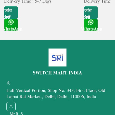
Delivery Time : 5-7 Days
Delivery Time :
जांच
जांच
भेजें
भेजें
WhatsApp
WhatsApp
Get Latest Price
Get Latest Price
SWITCH MART INDIA
Half Vertical Portion, Shop No. 343, First Floor, Old
Lajpat Rai Market,, Delhi, Delhi, 110006, India
Mr R. S.