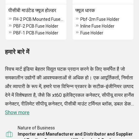
पीसीबी माउंटेड फ्यूज होल्डर
फ्यूज धारक
FH-2 PCB Mounted Fuse Holder
Pbf-2m Fuse Holder
PBF-2 PCB Fuse Holder
Inline Fuse Holder
PBF-1 PCB Fuse Holder
Fuse Holder
हमारे बारे में
स्विच मार्ट इंडिया बेहतर विद्युत घटक प्रदान करने के लिए समर्पित है जो
समकालीन उद्योगों की आवश्यकताओं से अधिक हो। एक आपूर्तिकर्ता, निर्माता
और व्यापारी के रूप में, हमारे पास विभिन्न प्रकार के सटीक-इंजीनियर उत्पाद
देने में विशेषज्ञता है, जैसे कि xt60 इलेक्ट्रिकल कनेक्टर, सीपीयू वायर हार्नेस
कनेक्टर, रीलिमेट सीपीयू कनेक्टर, पीसीबी माउंट टर्मिनल ब्लॉक, डबल डेकर
पीसीबी टर्मिनल ब्लॉक, माइक्रो यूएसबी कनेक्टर, मेन डोर स्विच, जेनर
Show more
डायोड सेट, मेटल ऑक्साइड वैरिस्टर, मिनी रॉकर स्विच, सी ऑफ रॉकर
Nature of Business
स्विच, और अन्य। हमारे उत्पादों को विश्वसनीयता, दक्षता और नवीनता के
Importer and Manufacturer and Distributor and Supplier
साथ डिज़ाइन किया गया है ताकि विभिन्न प्रकार के अनुप्रयोगों में आसान