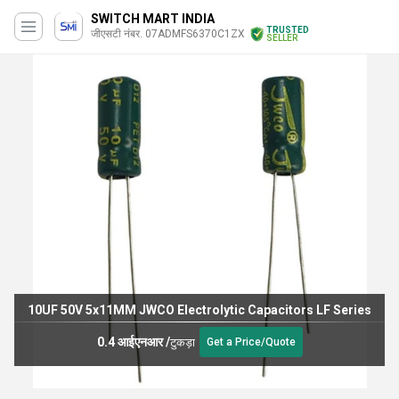
SWITCH MART INDIA
TRUSTED
जीएसटी नंबर. 07ADMFS6370C1ZX
SELLER
10UF 50V 5x11MM JWCO Electrolytic Capacitors LF Series
0.4 आईएनआर
/
टुकड़ा
Get a Price/Quote