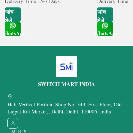
Delivery Time : 5-7 Days
Delivery Time :
जांच
जांच
भेजें
भेजें
WhatsApp
WhatsApp
Get Latest Price
Get Latest Price
SWITCH MART INDIA
Half Vertical Portion, Shop No. 343, First Floor, Old
Lajpat Rai Market,, Delhi, Delhi, 110006, India
Mr R. S.