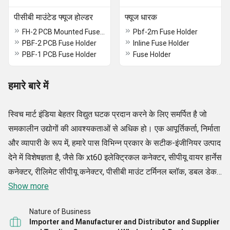
पीसीबी माउंटेड फ्यूज होल्डर
फ्यूज धारक
FH-2 PCB Mounted Fuse Holder
Pbf-2m Fuse Holder
PBF-2 PCB Fuse Holder
Inline Fuse Holder
PBF-1 PCB Fuse Holder
Fuse Holder
हमारे बारे में
स्विच मार्ट इंडिया बेहतर विद्युत घटक प्रदान करने के लिए समर्पित है जो
समकालीन उद्योगों की आवश्यकताओं से अधिक हो। एक आपूर्तिकर्ता, निर्माता
और व्यापारी के रूप में, हमारे पास विभिन्न प्रकार के सटीक-इंजीनियर उत्पाद
देने में विशेषज्ञता है, जैसे कि xt60 इलेक्ट्रिकल कनेक्टर, सीपीयू वायर हार्नेस
कनेक्टर, रीलिमेट सीपीयू कनेक्टर, पीसीबी माउंट टर्मिनल ब्लॉक, डबल डेकर
पीसीबी टर्मिनल ब्लॉक, माइक्रो यूएसबी कनेक्टर, मेन डोर स्विच, जेनर
Show more
डायोड सेट, मेटल ऑक्साइड वैरिस्टर, मिनी रॉकर स्विच, सी ऑफ रॉकर
Nature of Business
स्विच, और अन्य। हमारे उत्पादों को विश्वसनीयता, दक्षता और नवीनता के
Importer and Manufacturer and Distributor and Supplier
साथ डिज़ाइन किया गया है ताकि विभिन्न प्रकार के अनुप्रयोगों में आसान