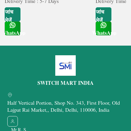
Delivery Time : 5-7 Days
Delivery Time :
जांच
जांच
भेजें
भेजें
WhatsApp
WhatsApp
Get Latest Price
Get Latest Price
SWITCH MART INDIA
Half Vertical Portion, Shop No. 343, First Floor, Old
Lajpat Rai Market,, Delhi, Delhi, 110006, India
Mr R. S.