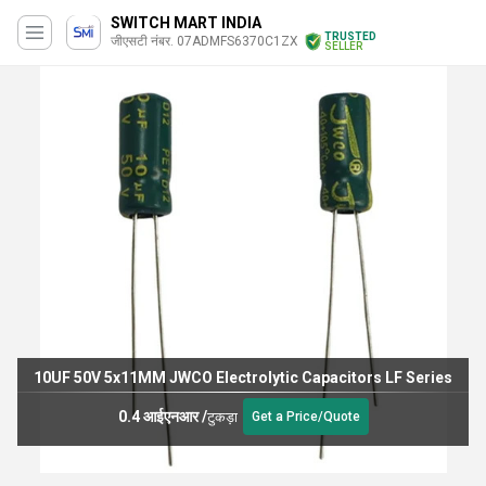
SWITCH MART INDIA
TRUSTED
जीएसटी नंबर. 07ADMFS6370C1ZX
SELLER
10UF 50V 5x11MM JWCO Electrolytic Capacitors LF Series
0.4 आईएनआर
/
टुकड़ा
Get a Price/Quote