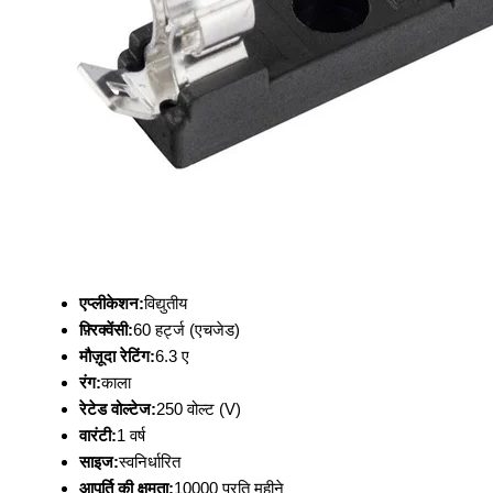
एप्लीकेशन:
विद्युतीय
फ़्रिक्वेंसी:
60 हर्ट्ज (एचजेड)
मौज़ूदा रेटिंग:
6.3 ए
रंग:
काला
रेटेड वोल्टेज:
250 वोल्ट (V)
वारंटी:
1 वर्ष
साइज:
स्वनिर्धारित
आपूर्ति की क्षमता:
10000 प्रति महीने