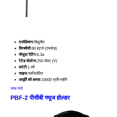
एप्लीकेशन:
विद्युतीय
फ़्रिक्वेंसी:
60 हर्ट्ज (एचजेड)
मौज़ूदा रेटिंग:
6.3a
रेटेड वोल्टेज:
250 वोल्ट (V)
वारंटी:
1 वर्ष
साइज:
स्वनिर्धारित
आपूर्ति की क्षमता:
10000 प्रति महीने
जांच भेजें
PBF-2 पीसीबी फ्यूज होल्डर