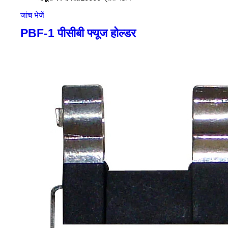
जांच भेजें
PBF-1 पीसीबी फ्यूज होल्डर