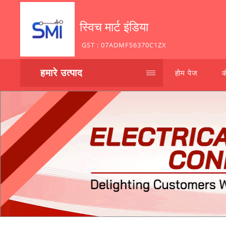
स्विच मार्ट इंडिया
GST : 07ADMFS6370C1ZX
हमारे उत्पाद
होम पेज
क