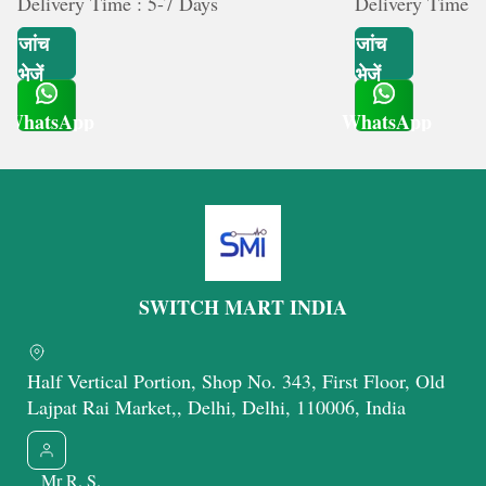
Delivery Time : 5-7 Days
Delivery Time :
जांच
जांच
भेजें
भेजें
WhatsApp
WhatsApp
Get Latest Price
Get Latest Price
SWITCH MART INDIA
Half Vertical Portion, Shop No. 343, First Floor, Old
Lajpat Rai Market,, Delhi, Delhi, 110006, India
Mr R. S.