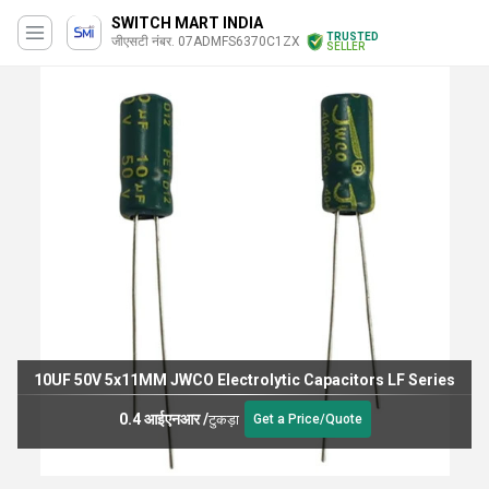
SWITCH MART INDIA
TRUSTED
जीएसटी नंबर. 07ADMFS6370C1ZX
SELLER
10UF 50V 5x11MM JWCO Electrolytic Capacitors LF Series
0.4 आईएनआर
/
टुकड़ा
Get a Price/Quote