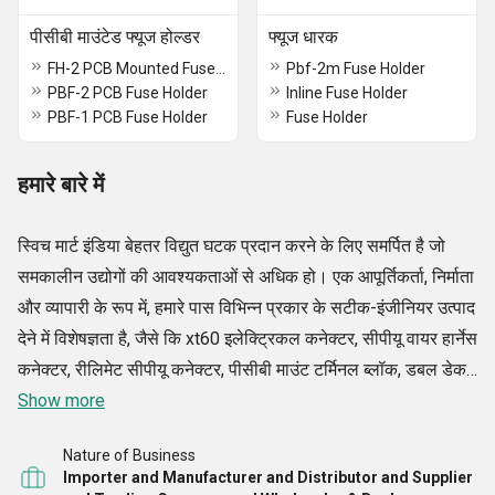
पीसीबी माउंटेड फ्यूज होल्डर
फ्यूज धारक
FH-2 PCB Mounted Fuse Holder
Pbf-2m Fuse Holder
PBF-2 PCB Fuse Holder
Inline Fuse Holder
PBF-1 PCB Fuse Holder
Fuse Holder
हमारे बारे में
स्विच मार्ट इंडिया बेहतर विद्युत घटक प्रदान करने के लिए समर्पित है जो
समकालीन उद्योगों की आवश्यकताओं से अधिक हो। एक आपूर्तिकर्ता, निर्माता
और व्यापारी के रूप में, हमारे पास विभिन्न प्रकार के सटीक-इंजीनियर उत्पाद
देने में विशेषज्ञता है, जैसे कि xt60 इलेक्ट्रिकल कनेक्टर, सीपीयू वायर हार्नेस
कनेक्टर, रीलिमेट सीपीयू कनेक्टर, पीसीबी माउंट टर्मिनल ब्लॉक, डबल डेकर
पीसीबी टर्मिनल ब्लॉक, माइक्रो यूएसबी कनेक्टर, मेन डोर स्विच, जेनर
Show more
डायोड सेट, मेटल ऑक्साइड वैरिस्टर, मिनी रॉकर स्विच, सी ऑफ रॉकर
Nature of Business
स्विच, और अन्य। हमारे उत्पादों को विश्वसनीयता, दक्षता और नवीनता के
Importer and Manufacturer and Distributor and Supplier
साथ डिज़ाइन किया गया है ताकि विभिन्न प्रकार के अनुप्रयोगों में आसान