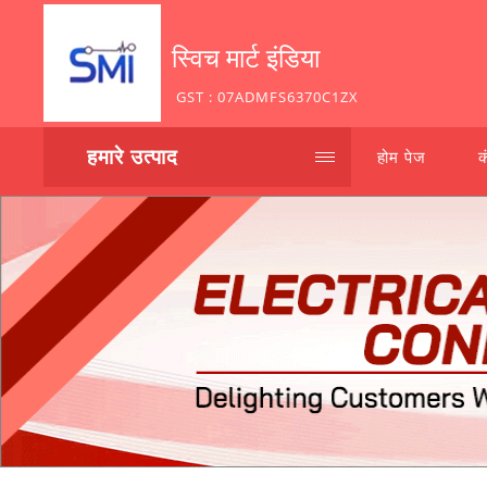
स्विच मार्ट इंडिया
GST : 07ADMFS6370C1ZX
हमारे उत्पाद
होम पेज
क