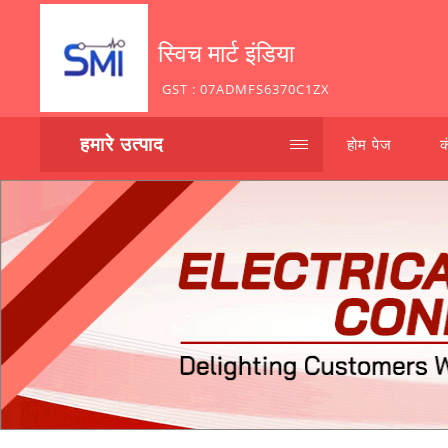
स्विच मार्ट इंडिया
GST : 07ADMFS6370C1ZX
हमारे उत्पाद
होम पेज
क